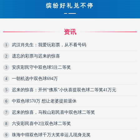
缤纷好礼兑不停
资讯
武汉肖先生：我爱玩彩票，从不看号码
遗忘的彩票与迟来的惊喜
安庆彩民守中双色球5注二等奖
一朝机选中双色球694万
迟来的惊喜：开州“佛系”小伙喜提双色球二等奖41万元
中双色球570万 想让老婆提前退休
迟来的惊喜，马鞍山彩民喜中双色球二等奖
六安彩民喜中2注双色球二等奖
珠海中得双色球千万大奖幸运儿现身兑奖