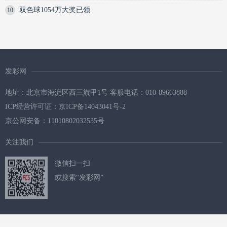
双色球1054万大奖已领
发彩网
地址：北京市海淀区西三旗甲1号 客服电话：010-89663888
ICP经营许可证：京ICP备14043041号-2
京公网安备：11010802032535号
关注我们
微信扫一扫
或搜索“发彩网”