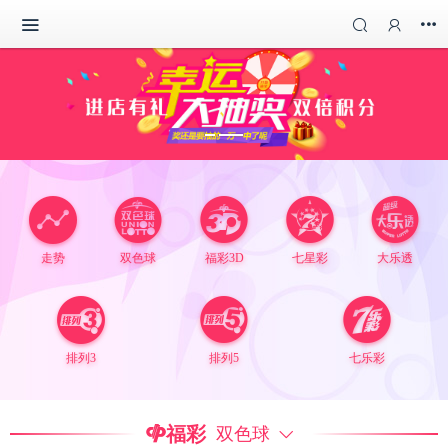
走势
双色球
福彩3D
七星彩
大乐透
排列3
排列5
七乐彩
福彩